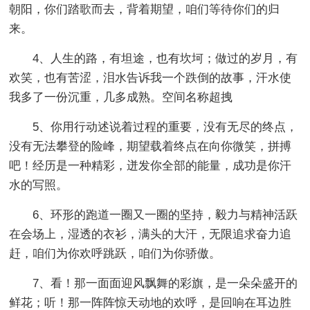
朝阳，你们踏歌而去，背着期望，咱们等待你们的归
来。
4、人生的路，有坦途，也有坎坷；做过的岁月，有
欢笑，也有苦涩，泪水告诉我一个跌倒的故事，汗水使
我多了一份沉重，几多成熟。空间名称超拽
5、你用行动述说着过程的重要，没有无尽的终点，
没有无法攀登的险峰，期望载着终点在向你微笑，拼搏
吧！经历是一种精彩，迸发你全部的能量，成功是你汗
水的写照。
6、环形的跑道一圈又一圈的坚持，毅力与精神活跃
在会场上，湿透的衣衫，满头的大汗，无限追求奋力追
赶，咱们为你欢呼跳跃，咱们为你骄傲。
7、看！那一面面迎风飘舞的彩旗，是一朵朵盛开的
鲜花；听！那一阵阵惊天动地的欢呼，是回响在耳边胜