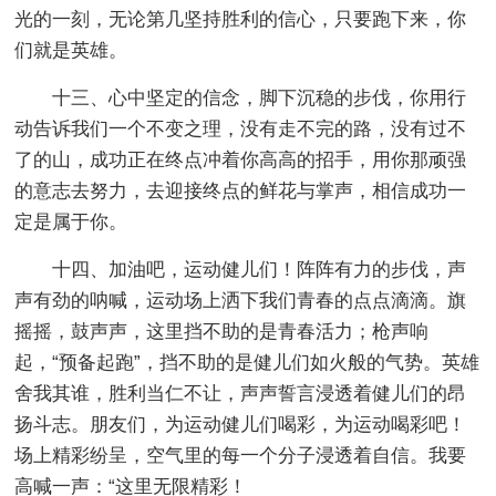
光的一刻，无论第几坚持胜利的信心，只要跑下来，你
们就是英雄。
十三、心中坚定的信念，脚下沉稳的步伐，你用行
动告诉我们一个不变之理，没有走不完的路，没有过不
了的山，成功正在终点冲着你高高的招手，用你那顽强
的意志去努力，去迎接终点的鲜花与掌声，相信成功一
定是属于你。
十四、加油吧，运动健儿们！阵阵有力的步伐，声
声有劲的呐喊，运动场上洒下我们青春的点点滴滴。旗
摇摇，鼓声声，这里挡不助的是青春活力；枪声响
起，“预备起跑”，挡不助的是健儿们如火般的气势。英雄
舍我其谁，胜利当仁不让，声声誓言浸透着健儿们的昂
扬斗志。朋友们，为运动健儿们喝彩，为运动喝彩吧！
场上精彩纷呈，空气里的每一个分子浸透着自信。我要
高喊一声：“这里无限精彩！