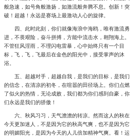
般急速，如号角般激扬，如激流般奔腾不息。创新！突
破！超越！永远是赛场上最激动人心的旋律。
四、此时此刻，你们就像海浪中海鸥，唯有激流勇
进，不畏艰险，奋斗拼搏，方能中流击水，翱翔海上。
不管狂风淫雨，不理闪电雷暴，心中始终只有一个目
标，飞，飞，飞最后在金色的阳光中，接受掌声的沐
浴。
五、超越对手，超越自我，是我们的目标，是我们
的信念，在清凉的初冬，在喧嚣的田径场上。你们点燃
了似火的热情，无论成败，我们都为你们感到自豪，你
们永远是我们的骄傲！
六、秋风习习，天气澹澹的转凉。然而这人的秋在
今天更加迷人，不是因为它的秋高气爽，也不是因为它
的明媚阳光，是因为今天的人儿倍加精神气爽。看！运