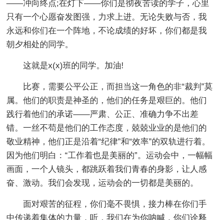
——冲向终点;在灯下——你们是彻夜苦读的学子，心里
只有一个心愿奋发图强，力求上进。无论失败与否，我
永远和你们在一个阵地，不论成绩的好坏，你们都是我
朝夕相处的同学。
这就是x(x)班的同学。加油!
比赛，需要公平公正，而担当这一角色的非“裁判”莫
属。他们的职责是神圣的，他们的任务是艰巨的。他们
践行着他们的承诺——严肃、公正、准确力争不出差
错。一丝不苟是他们的工作态度，兢兢业业的是他们的
敬业精神，他们正是沿着“纪律”和“效率”的双轨进行着。
因为他们明白：“工作着也是美丽的”。运动会中，一幅幅
画面，一个人镜头，都跳跃着我们青春的身影，让人感
奋、激动。我们会发现，运动会的一切都是美丽的。
面对艰苦的征程，你们毫不畏惧，接力棒在你们手
中传递着集体的力量，听，我们在为你呐喊，你们诠释