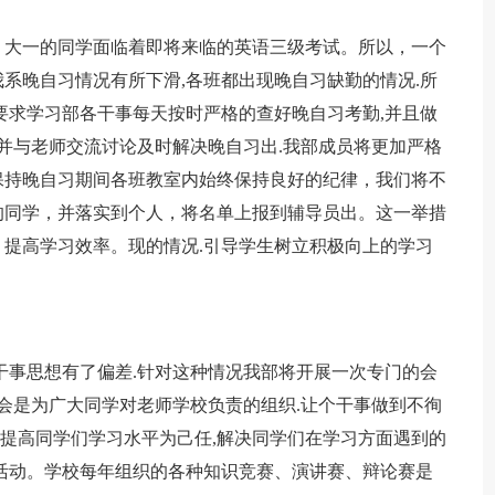
。大一的同学面临着即将来临的英语三级考试。所以，一个
系晚自习情况有所下滑,各班都出现晚自习缺勤的情况.所
要求学习部各干事每天按时严格的查好晚自习考勤,并且做
.并与老师交流讨论及时解决晚自习出.我部成员将更加严格
保持晚自习期间各班教室内始终保持良好的纪律，我们将不
的同学，并落实到个人，将名单上报到辅导员出。这一举措
提高学习效率。现的情况.引导学生树立积极向上的学习
干事思想有了偏差.针对这种情况我部将开展一次专门的会
生会是为广大同学对老师学校负责的组织.让个干事做到不徇
以提高同学们学习水平为己任,解决同学们在学习方面遇到的
活动。学校每年组织的各种知识竞赛、演讲赛、辩论赛是