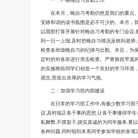
一：严格晚自习查勤工作
在本月，晚自习考勤仍然是我们的重点
安静和谐的读书氛围是必不可少的。本月，我
以我部打算开展针对晚自习考勤的专门会议,
到一日一上报.及时把晚自习情况反映到老师
检查各班级晚自习的纪律与出勤。并且，为
定时的对各班进行突击检查。严查狠抓早退
的实施将给同学们创造一个良好的学习环境，
观念,营造出浓厚的学习气氛.
二：加强学习部内部建设
在日常的学习部工作中,有极少数学习部
议,及时端正各干事的思想.让各干事懂得学
私舞弊,不摆架子,踏实真诚的为同学服务.要
各种问题.同时组织本系同学参加学校的各项