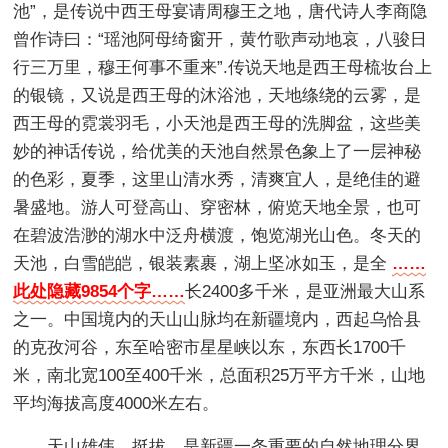
池”，是传说中西王母宴请周穆王之地，唐代诗人李商隐
曾作诗曰：“瑶池阿母绮窗开，黄竹歌声动地哀，八骏日
行三万里，穆王何事不重来”.传说天地是西王母梳妆台上
的银镜，又说是西王母的沐浴池，天地绦绕的云雾，是
西王母的霓裳羽毛，小天池是西王母的洗脚盆，这些美
妙的神话传说，给优美的天池自然景色象上了一层神秘
的色彩，夏季，这里山清水秀，清爽宜人，是绝佳的避
暑盛地。游人可登高山、穿密林，俯览天地全景，也可
在碧波浩渺的湖水中泛舟横渡，饱览湖光山色。冬天的
天池，白雪皑皑，银装素裹，湖上坚冰如玉，是全
……
此处隐藏9854个字……
长2400多千米，是亚洲最大山系
之一。中国境内的天山山脉均在新疆境内，西起乌恰县
的克孜河谷，东至哈密市星星峡以东，东西长1700千
米，南北宽100至400千米，总面积25万平方千米，山地
平均海拔高度4000米左右。
天山雄伟、挺拔，是新疆一条重要的自然地理分界