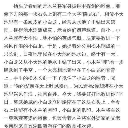
抬头所看到的是木兰将军身披铠甲挥剑的雕像，雕
像下方的那一块石头上刻有三个大字“降龙石”。相传小天
池里有一条顽皮的小白龙，经常从水池子里钻出来嬉
闹，搅得池水泛滥成灾，老百姓们怨声载道。自小，小
木兰就有天不怕，地不怕的英雄气概，决定要教训一下
兴风作浪的小白龙。于是，她提着外公用松木削成的一
只长剑，日夜地守候在小天池的池水边。终于有一天，
小白龙又从小天池的池水里钻了出来，小木兰“嗖”地一步
腾跃到了半空，一个大亮相地骑坐在了小白龙的脊背
上，手里的松木长剑一下子抵住了小白龙的喉管，喝
道：“你的父亲在天上呼风唤雨，为民造福;你却潜在小天
池里兴风作浪，祸害百姓。今天，我要好好地教训你!”平
日，耀武扬威的小白龙立即蜷缩在了这块石头上，至今
石上还留有小木兰的脚印，小白龙的爪印。木兰将军这
一尊飒爽英姿的雕像，也蕴含着木兰将军外婆家的父老
乡亲对来自五湖四海游客们的敬意和欢迎。