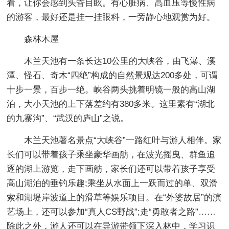
看，让你会感到头昏目眩。有心脏病、高血压等慢性病
的游客，最好还是挂一挂眼科，一旁静心地观赏为好。
森林木屋
木兰天池有一条长达10公里的大峡谷，由飞瀑、溪
潭、怪石、奇木“四绝”构成的自然景观达200多处，可谓
十步一景，百步一绝。峡谷两头挑着明镜一般的高山湖
泊，大小天池的上下落差约有380多米。这里素有“湖北
的九寨沟”、“武汉的庐山”之说。
木兰天池著名景点“大峡谷”一路红叶与游人相伴。家
长们可以带着孩子乘坐豪华画舫，在波光摇曳、群鱼追
逐的湖上游览，走下画舫，家长们还可以带着孩子享受
高山湖泊的垂钓乐趣;乘坐从水面上一跃而过的单、双滑
索和湖堤岸波道上的滑草等娱乐项目。在“外婆故居”的演
艺场上，还可以参加“真人CS野战”;走“勇敢者之路”……
除此之外，游人还可以在导游带领下深入林中，学习识