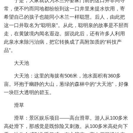
于是，大家就认为木兰外婆家门前的这口井非同寻
常，便不约而同地都纷纷到这一口井里来提水饮用，寄
希望自己的孩子也能同小木兰一样聪慧。后人，由此把
这一口井取名为“聪明泉”。从此，聪明泉的故事是不胫而
走，在黄陂境内闻名遐迩。据说此后，还有许多人利用
此泉水来除污治病，把它转换成了高附加质的“科技产
品”。
大天池
大天池：这里的海拔有506米，池水面积有360多
亩。环抱于幽静的大山，葱绿的森林中的“大天池”，好像
一块巨大透明的碧玉。
滑草
滑草：景区娱乐项目——高台滑草。游人从100多米
高处滑下，那感觉是既惊险又刺激。从100多米高处向下