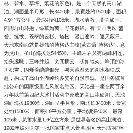
林、碧水、草坪、繁花的景色)。是一个天然的高山湖
泊。湖面呈半月形，长3400米，最宽处约1500米，面积
4.9平方公里，最深处约105米。湖水清澈，晶莹如玉。
四周群山环抱，绿草如茵，野花似锦。有"天山明珠"盛
誉。挺拔、苍翠的云杉、塔松，漫山遍岭，遮天蔽日。
天池东南面就是雄伟的博格达主峰(蒙古语"博格达"，意
为灵山、圣山)海拔达5445米。主峰左右又有两峰相连。
抬头远眺，三峰并起，突兀插云，状如笔架。峰顶的冰
川积雪，闪烁着皑皑银光，与天池澄碧的湖水相映成
趣，构成了高山平湖绰约多姿的自然景观。是国务院首
批公布的国家级重点风景名胜区。天池是一座在两百余
万年以前第四纪大冰川活动中形成的高山冰碛湖，天池
湖面海拔1980米，湖面呈半月形，南北长3400米，最宽
处约1500米，面积4.9平方公里，平均湖深40米，最深
105米，总蓄水量1.6亿立方米.是世界著名的高山湖泊，
1982年披列为第一批国家重点风景名胜区.天池古称“瑶