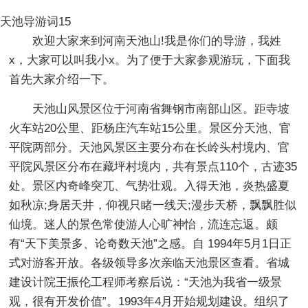
天池导游词15
欢迎大家来到河南天池山!我是你们的导游，我姓
x，大家可以叫我小x。为了便于大家参观游玩，下面我
首先大家介绍一下。
天池山风景区位于河南省舞钢市南部山区。距寺坡
火车站20公里、距杨庄汽车站15公里。景区分天池、官
平院两部分。天池风景区主要分布在长岭头村境内、官
平院风景区分布在藏坪村境内，共有景点110个，古迹35
处。景区内奇峰突兀、气势壮观。入得天池，炎热盛夏
如秋凉;身居天井，仰视只睹一线天;漫步天桥，飘飘胜似
仙境。迷人的景色常使游人心旷神怡，流连忘返。颇
有“天下美景多、论奇数天池”之感。自 1994年5月1日正
式对游客开放。各级领导多次亲临天池景区查看。省城
建设计院王振伦工程师考察后说：“天池为我省一级景
观，很有开发价值”。1993年4月开始规划建设。组织了