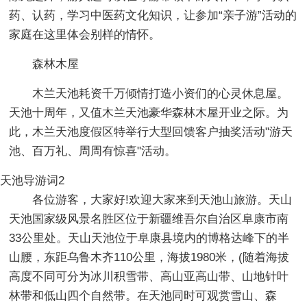
药、认药，学习中医药文化知识，让参加“亲子游”活动的
家庭在这里体会别样的情怀。
森林木屋
木兰天池耗资千万倾情打造小资们的心灵休息屋。
天池十周年，又值木兰天池豪华森林木屋开业之际。为
此，木兰天池度假区特举行大型回馈客户抽奖活动"游天
池、百万礼、周周有惊喜"活动。
天池导游词2
各位游客，大家好!欢迎大家来到天池山旅游。天山
天池国家级风景名胜区位于新疆维吾尔自治区阜康市南
33公里处。天山天池位于阜康县境内的博格达峰下的半
山腰，东距乌鲁木齐110公里，海拔1980米，(随着海拔
高度不同可分为冰川积雪带、高山亚高山带、山地针叶
林带和低山四个自然带。在天池同时可观赏雪山、森