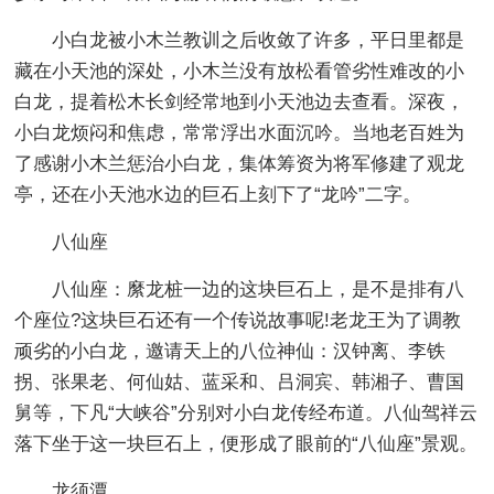
小白龙被小木兰教训之后收敛了许多，平日里都是
藏在小天池的深处，小木兰没有放松看管劣性难改的小
白龙，提着松木长剑经常地到小天池边去查看。深夜，
小白龙烦闷和焦虑，常常浮出水面沉吟。当地老百姓为
了感谢小木兰惩治小白龙，集体筹资为将军修建了观龙
亭，还在小天池水边的巨石上刻下了“龙吟”二字。
八仙座
八仙座：縻龙桩一边的这块巨石上，是不是排有八
个座位?这块巨石还有一个传说故事呢!老龙王为了调教
顽劣的小白龙，邀请天上的八位神仙：汉钟离、李铁
拐、张果老、何仙姑、蓝采和、吕洞宾、韩湘子、曹国
舅等，下凡“大峡谷”分别对小白龙传经布道。八仙驾祥云
落下坐于这一块巨石上，便形成了眼前的“八仙座”景观。
龙须潭