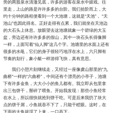
旁的两股泉水清澈见底，许多的游客在泉水中嬉戏。往
里走，上山的路是许许多多的台阶。我们拾阶而上，大
约十分钟的路程便看到一个大池塘，这就是“天池”， “天
池山”也因此得名。正好走得有点累，我们就坐在天池边
的大石头上休息。放眼望去这池塘就象一个碧绿的大玉
盆，旁边还有许许多多的假山，其中一块石头长得像脚
一样，上面写着“仙人脚”这几个字。池塘里的水面上还有
很多的水黾，它们的身子很轻巧地浮在水上，六只脚有
节奏的划行，象小艇一样游得飞快，真有意思。
我们小憩片刻继续走，又经过一座像虞山那里的“九
曲桥”一样的“六曲桥”，中间还有个漂亮的小亭子，池塘
下有许多金鱼，大大小小的鱼儿都有。我立即从包里拿
出三包饼干，掰碎了喂鱼。开始我发现：那些小鱼经常
在水上，所以很快就抢到饼干吃。可是后来我扔了块大
点的饼干屑，小鱼就吞不下了，只能干瞪眼。这时，在
下面的大鱼就浮了上来，一口吞下。