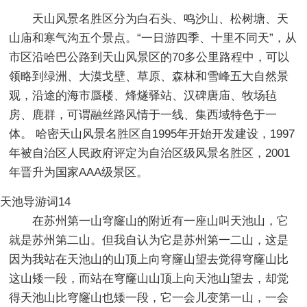
天山风景名胜区分为白石头、鸣沙山、松树塘、天
山庙和寒气沟五个景点。“一日游四季、十里不同天”，从
市区沿哈巴公路到天山风景区的70多公里路程中，可以
领略到绿洲、大漠戈壁、草原、森林和雪峰五大自然景
观，沿途的海市蜃楼、烽燧驿站、汉碑唐庙、牧场毡
房、鹿群，可谓融丝路风情于一线、集西域特色于一
体。 哈密天山风景名胜区自1995年开始开发建设，1997
年被自治区人民政府评定为自治区级风景名胜区，2001
年晋升为国家AAA级景区。
天池导游词14
在苏州第一山穹窿山的附近有一座山叫天池山，它
就是苏州第二山。但我自认为它是苏州第一二山，这是
因为我站在天池山的山顶上向穹窿山望去觉得穹窿山比
这山矮一段，而站在穹窿山山顶上向天池山望去，却觉
得天池山比穹窿山也矮一段，它一会儿变第一山，一会