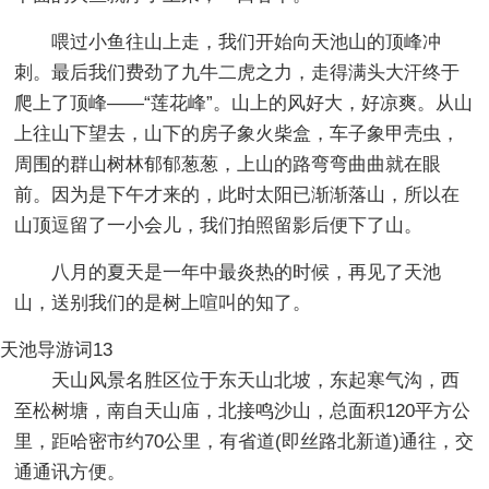
喂过小鱼往山上走，我们开始向天池山的顶峰冲
刺。最后我们费劲了九牛二虎之力，走得满头大汗终于
爬上了顶峰——“莲花峰”。山上的风好大，好凉爽。从山
上往山下望去，山下的房子象火柴盒，车子象甲壳虫，
周围的群山树林郁郁葱葱，上山的路弯弯曲曲就在眼
前。因为是下午才来的，此时太阳已渐渐落山，所以在
山顶逗留了一小会儿，我们拍照留影后便下了山。
八月的夏天是一年中最炎热的时候，再见了天池
山，送别我们的是树上喧叫的知了。
天池导游词13
天山风景名胜区位于东天山北坡，东起寒气沟，西
至松树塘，南自天山庙，北接鸣沙山，总面积120平方公
里，距哈密市约70公里，有省道(即丝路北新道)通往，交
通通讯方便。