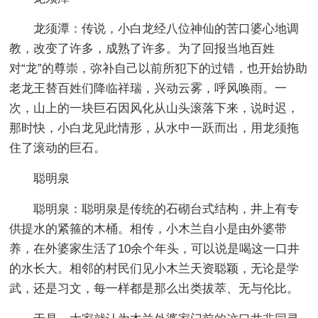
龙须潭：传说，小白龙经八位神仙的苦口婆心地调
教，改变了许多，成熟了许多。为了回报当地百姓
对“龙”的尊崇，弥补自己以前所犯下的过错，也开始协助
老龙王替百姓们降临祥瑞，兴动云雾，呼风唤雨。一
次，山上的一块巨石因风化从山头滚落下来，说时迟，
那时快，小白龙见此情形，从水中一跃而出，用龙须拖
住了滚动的巨石。
聪明泉
聪明泉：聪明泉是传统的石砌台式结构，井上有专
供提水的紧箍的木桶。相传，小木兰自小是由外婆带
养，在外婆家生活了10余个年头，可以说是喝这一口井
的水长大。相邻的村民们见小木兰天资聪颖，无论是学
武，还是习文，每一样都是那么出类拔萃、无与伦比。