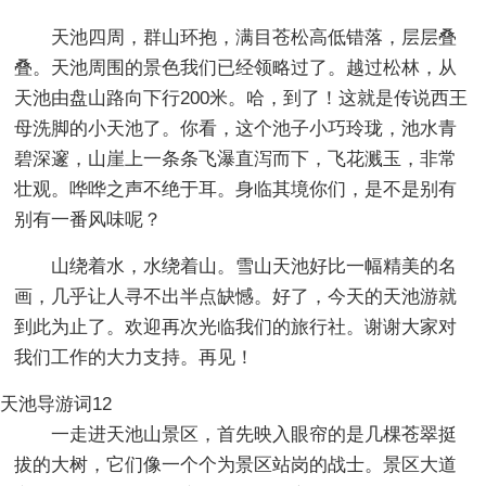
天池四周，群山环抱，满目苍松高低错落，层层叠
叠。天池周围的景色我们已经领略过了。越过松林，从
天池由盘山路向下行200米。哈，到了！这就是传说西王
母洗脚的小天池了。你看，这个池子小巧玲珑，池水青
碧深邃，山崖上一条条飞瀑直泻而下，飞花溅玉，非常
壮观。哗哗之声不绝于耳。身临其境你们，是不是别有
别有一番风味呢？
山绕着水，水绕着山。雪山天池好比一幅精美的名
画，几乎让人寻不出半点缺憾。好了，今天的天池游就
到此为止了。欢迎再次光临我们的旅行社。谢谢大家对
我们工作的大力支持。再见！
天池导游词12
一走进天池山景区，首先映入眼帘的是几棵苍翠挺
拔的大树，它们像一个个为景区站岗的战士。景区大道