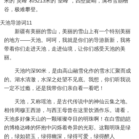
米的“灵峰”和5213米的“圣峰”，四壁陡峭，满布雪崩槽
谷，极难攀登。
天池导游词11
新疆有美丽的雪山，美丽的雪山上有一个特别美丽
的地方——天池。呵呵，我就是你们的导游新新，我将
带着你们走进天池，走进仙境，让你们感受天池的美
丽。
天池约深90米，是由高山融雪化作的雪水汇聚而成
的。湖水清澈，水深之处望不见底。我想，你们听我说
一定不过瘾，还是我带你们亲自看一看吧！
天池，又称瑶池，是古代传说中的神仙云集之地。
相传周穆王西游，与西王母曾在这里饮酒作乐。请看，
天池多好像天山的一颗璀璨夺目的明珠啊！在白雪皑皑
的博格达峰的怀抱中闪烁着奇异的光彩。这颗明珠是绿
的，绿如碧玉，绿得幽深，绿得可爱，绿得醉人