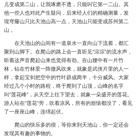
儿变成第二山，让我琢磨不透，只能叫它第一二山。其
他一些人也对此产生疑问，后来经人们的精确测量，发
现穹窿山只比天池山高一点，天池山只能变成苏州第二
山，
在天池山的山间有一道泉水一直向山下流着，都汇
聚到山脚下。在爬山的路上会一直听见“淙淙”的流水声，
听着这声音爬起山来也觉得有劲。在山腰中有一片竹
林，钻在竹林里一阵微风吹来，就象是武侠片里的人一
样，拿起宝剑把空中的竹叶辟成两半，十分威风。大家
经过几个小时的路程，终于爬到了山顶，山峰的名字
叫“莲花峰”，从天空上往下望去，就象一朵盛开的莲花。
游人站在“莲花”旁，吹着凉风，所有的烦恼都没了，看见
了一座座山峰，连绵起伏。
爬山的快乐多的很，等你来到天池山，你一定还会
发现其有趣的事物的。