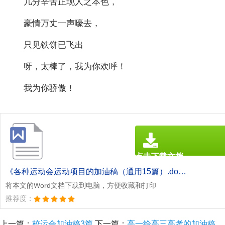
几分辛苦正现人之本色，
豪情万丈一声嚎去，
只见铁饼已飞出
呀，太棒了，我为你欢呼！
我为你骄傲！
点击下载文档
文档为doc格式
《各种运动会运动项目的加油稿（通用15篇）.doc》
将本文的Word文档下载到电脑，方便收藏和打印
推荐度：
上一篇：
校运会加油稿3篇
下一篇：
高一给高三高考的加油稿