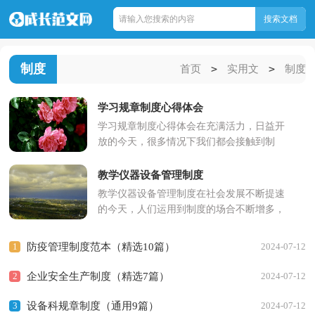
制度
>
>
首页
实用文
制度
学习规章制度心得体会
学习规章制度心得体会在充满活力，日益开
放的今天，很多情况下我们都会接触到制
度，制度是要求大家共同遵守的办事规程或
行动准则。我们该怎么拟定...
教学仪器设备管理制度
教学仪器设备管理制度在社会发展不断提速
的今天，人们运用到制度的场合不断增多，
制度一般指要求大家共同遵守的办事规程或
行动准则，也指在一定历...
1
防疫管理制度范本（精选10篇）
2024-07-12
2
企业安全生产制度（精选7篇）
2024-07-12
3
设备科规章制度（通用9篇）
2024-07-12